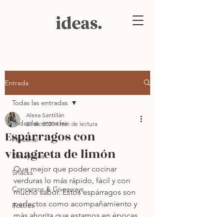
Entrada
Todas las entradas
Alexa Santillán
Todas las entradas
28 dic 2020
1 min de lectura
Espárragos con
Personal
vinagreta de limón
Desayunos
Que mejor que poder cocinar 
Snacks
verduras lo más rápido, fácil y con 
Concursos & Giveaways
mucho sabor. Estos espárragos son 
perfectos como acompañamiento y 
Postres
más ahorita que estamos en épocas 