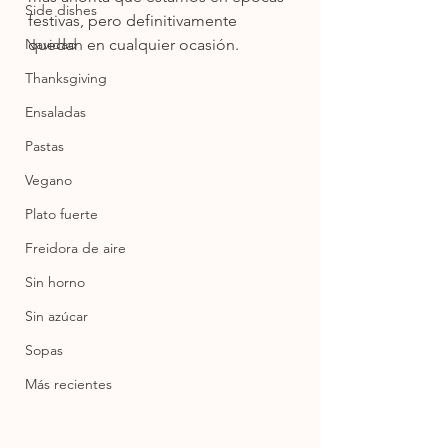
Side dishes
festivas, pero definitivamente 
Navidad
quedan en cualquier ocasión.
Thanksgiving
Ensaladas
Pastas
Vegano
Plato fuerte
Freidora de aire
Sin horno
Sin azúcar
Sopas
Más recientes