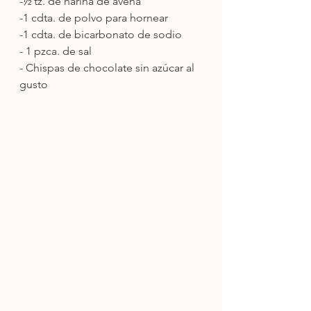
-½ tz. de harina de avena 
-1 cdta. de polvo para hornear 
-1 cdta. de bicarbonato de sodio 
- 1 pzca. de sal 
- Chispas de chocolate sin azúcar al 
gusto 