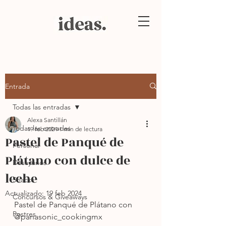
Entrada
Todas las entradas
Alexa Santillán
Todas las entradas
19 feb 2024
1 min de lectura
Pastel de Panqué de
Personal
Plátano con dulce de
Desayunos
leche
Snacks
Actualizado:
19 feb 2024
Concursos & Giveaways
Pastel de Panqué de Plátano con 
Postres
@panasonic_cookingmx 