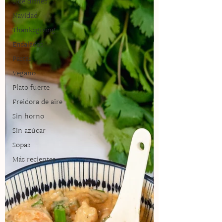
Side dishes
Navidad
Thanksgiving
Ensaladas
Pastas
Recetarios
Vegano
Plato fuerte
¡La versión saludable de las recetas!
Freidora de aire
Disfruta de los recetarios de
temporada.
Sin horno
Sin azúcar
¡Lo necesito!
Sopas
Más recientes