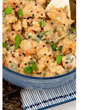
Aprende a hacer contenido
viral
¿Cual es la sensación del momento?
¡Los vídeos! Aquí vas a aprender como
lograr que tus vídeos tengo miles de
views.
Aparta tu lugar