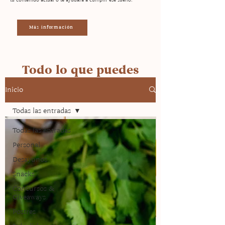
Más información
Todo lo que puedes
encontrar en la página
Inicio
Todas las entradas
Todas las entradas
Personal
Desayunos
Snacks
Concursos &
Giveaways
Postres