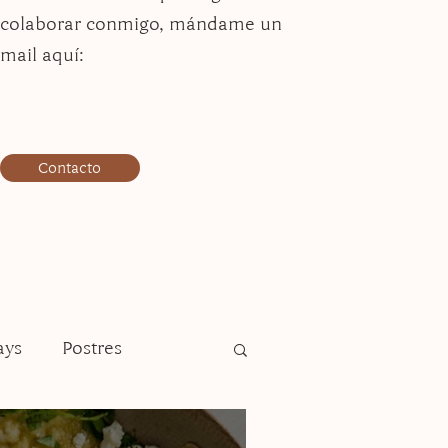
colaborar conmigo, mándame un
mail aquí:
Contacto
ays
Postres
Plato fuerte