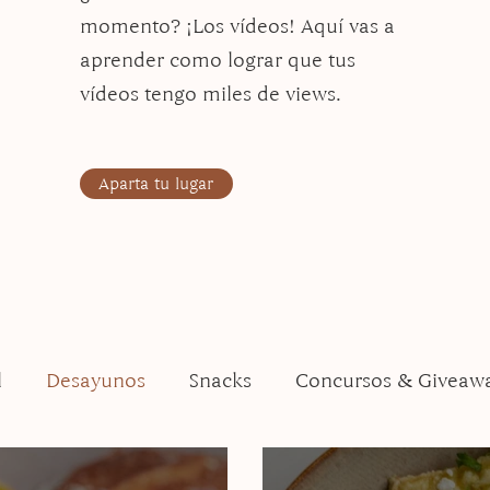
momento? ¡Los vídeos! Aquí vas a
aprender como lograr que tus
vídeos tengo miles de views.
Aparta tu lugar
l
Desayunos
Snacks
Concursos & Giveaw
Thanksgiving
Ensaladas
Pastas
Vegano