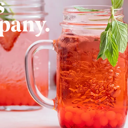
s
pany.