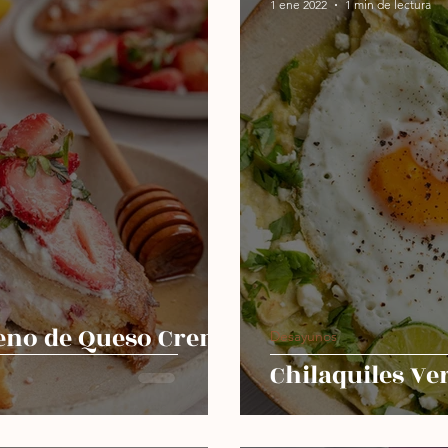
1 ene 2022
1 min de lectura
orno
Sin azúcar
Sopas
Más recientes
leno de Queso Crema
Desayunos
Chilaquiles Ve