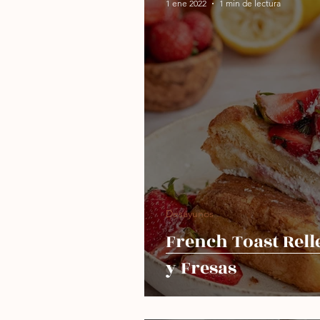
1 ene 2022
1 min de lectura
Freidora de aire
Sin h
Desayunos
French Toast Rel
y Fresas