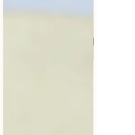
Aprende a hacer contenido
viral
¿Cual es la sensación del momento?
¡Los vídeos! Aquí vas a aprender como
lograr que tus vídeos tengo miles de
views.
Aparta tu lugar