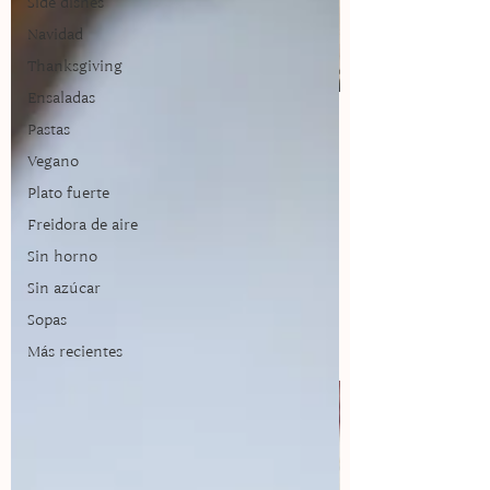
Side dishes
Navidad
Thanksgiving
Ensaladas
Pastas
Recetarios
Vegano
Plato fuerte
¡La versión saludable de las recetas!
Freidora de aire
Disfruta de los recetarios de
temporada.
Sin horno
Sin azúcar
¡Lo necesito!
Sopas
Más recientes