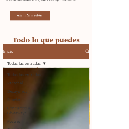
Más información
Todo lo que puedes
encontrar en la página
Inicio
Todas las entradas
Todas las entradas
Personal
Desayunos
Snacks
Concursos &
Giveaways
Postres