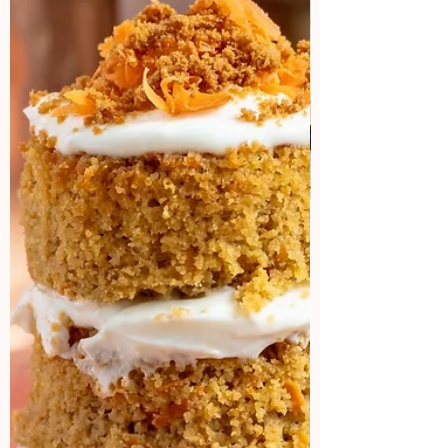
Aprende a hacer contenido
viral
¿Cual es la sensación del momento?
¡Los vídeos! Aquí vas a aprender como
lograr que tus vídeos tengo miles de
views.
Aparta tu lugar