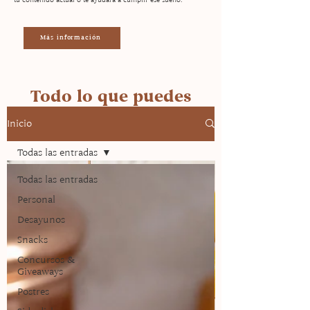
Más información
Todo lo que puedes
encontrar en la página
Inicio
Todas las entradas
Todas las entradas
Personal
Desayunos
Snacks
Concursos &
Giveaways
Postres