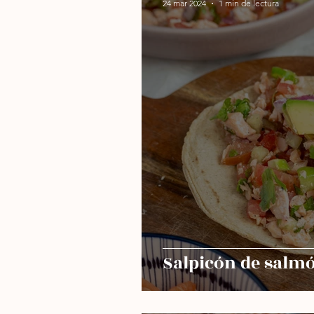
24 mar 2024
1 min de lectura
Freidora de aire
Sin h
Salpicón de salm