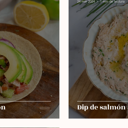
24 mar 2024
1 min de lectura
orno
Sin azúcar
Sopas
Más recientes
ón
Dip de salmó