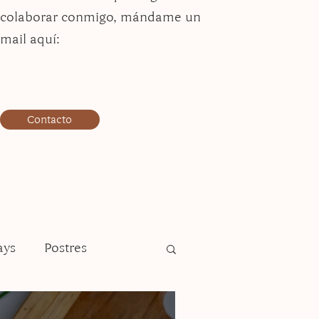
colaborar conmigo, mándame un
mail aquí:
Contacto
ays
Postres
Plato fuerte