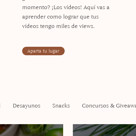
momento? ¡Los vídeos! Aquí vas a
aprender como lograr que tus
vídeos tengo miles de views.
Aparta tu lugar
l
Desayunos
Snacks
Concursos & Giveaw
Thanksgiving
Ensaladas
Pastas
Vegano