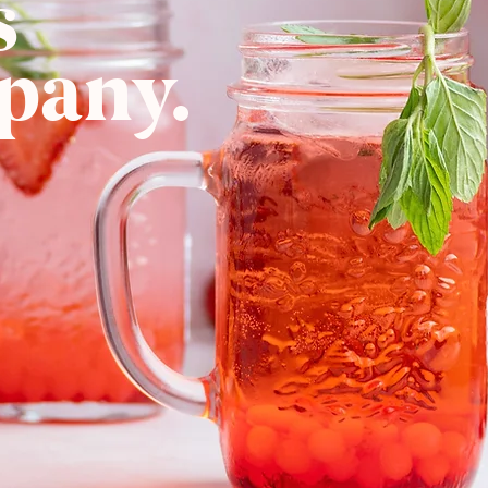
s
pany.