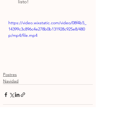
listo!
https://video.wixstatic.com/video/08f4b5_
14399c3c896c4e278b0b131928c925e8/480
p/mp4/file.mp4
Postres
Navidad
Ver todo
Entradas recientes