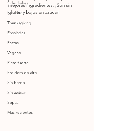
Side dishes
mejores ingredientes. ¡Son sin 
gluten y bajos en azúcar! 
Navidad
Thanksgiving
Ensaladas
Pastas
Vegano
Plato fuerte
Freidora de aire
Sin horno
Sin azúcar
Sopas
Más recientes