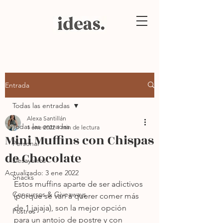
Entrada
Todas las entradas
Alexa Santillán
Todas las entradas
1 ene 2022
1 min de lectura
Mini Muffins con Chispas
Personal
de Chocolate
Desayunos
Actualizado:
3 ene 2022
Snacks
Estos muffins aparte de ser adictivos 
Concursos & Giveaways
(porque se van a querer comer más 
de 1 jajaja), son la mejor opción 
Postres
para un antojo de postre y con 