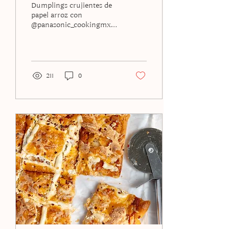
Dumplings crujientes de
papel arroz con
@panasonic_cookingmx
Ingredientes: - 8 pzas. de
hojas de papel arroz - 200
g. de salmón -...
211
0