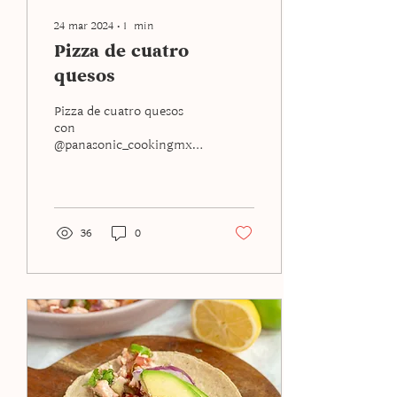
24 mar 2024
∙
1
min
Pizza de cuatro
quesos
Pizza de cuatro quesos
con
@panasonic_cookingmx
Ingredientes: - 50 g. queso
crema - 50 g. queso
cheddar - 50 g. queso
mozzarella - 50 g....
36
0