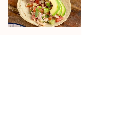
24 mar 2024
∙
1
min
Salpicón de salmón
Salpicón de salmón con
@antzaramx Son los
últimos días de cuaresma
y vamos a aprovechar para
hacer las recetas clásicas
en su versión con...
184
0