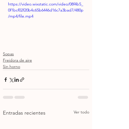
https://video.wixstatic.com/video/08f4b5_
0f1bcf02f20b4c65b6446d16c7a3bad7/480p
/mp4/file.mp4
Sopas
Freidora de aire
Sin horno
Ver todo
Entradas recientes