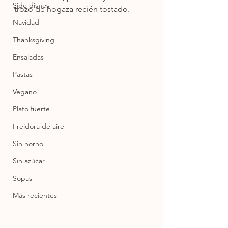
Side dishes
trozo de hogaza recién tostado.
Navidad
Thanksgiving
Ensaladas
Pastas
Vegano
Plato fuerte
Freidora de aire
Sin horno
Sin azúcar
Sopas
Más recientes