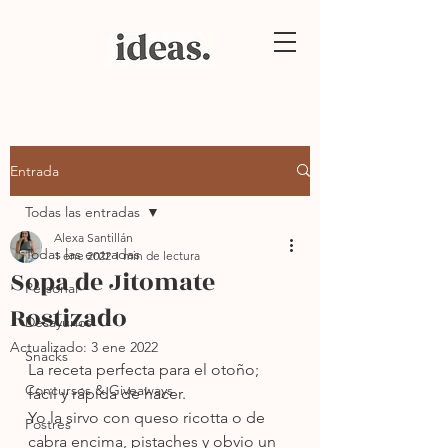
Entrada
Todas las entradas
Alexa Santillán
Todas las entradas
1 ene 2022
1 min de lectura
Sopa de Jitomate
Personal
Rostizado
Desayunos
Actualizado:
3 ene 2022
Snacks
La receta perfecta para el otoño; 
Concursos & Giveaways
fácil y rápida de hacer.
Yo la sirvo con queso ricotta o de 
Postres
cabra encima, pistaches y obvio un 