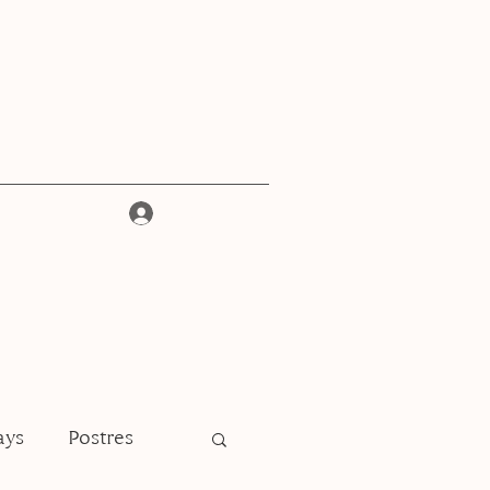
Iniciar sesión
ays
Postres