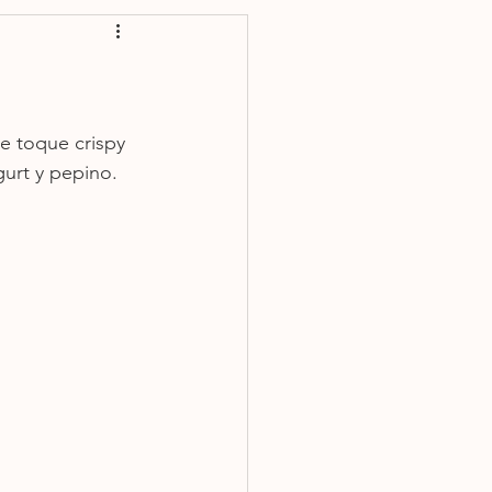
Plato fuerte
se toque crispy 
gurt y pepino. 