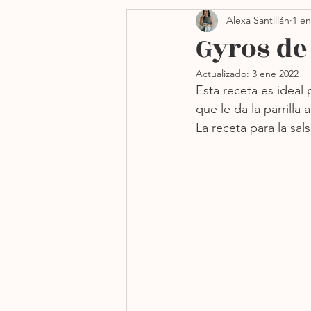
Alexa Santillán
1 en
Side dishes
Navidad
Gyros de 
Actualizado:
3 ene 2022
Freidora de aire
Sin h
Esta receta es ideal 
que le da la parrilla
La receta para la sal