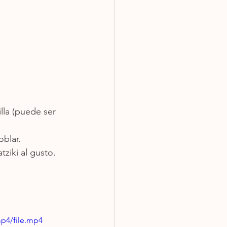
lla (puede ser 
oblar.
tziki al gusto.
p4/file.mp4