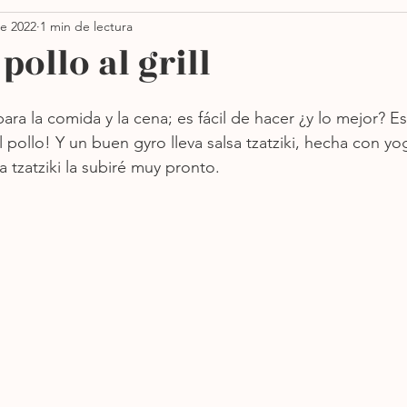
e 2022
1 min de lectura
Thanksgiving
Ensaladas
Pastas
Vegano
pollo al grill
orno
Sin azúcar
Sopas
Más recientes
para la comida y la cena; es fácil de hacer ¿y lo mejor? E
 al pollo! Y un buen gyro lleva salsa tzatziki, hecha con yo
sa tzatziki la subiré muy pronto.