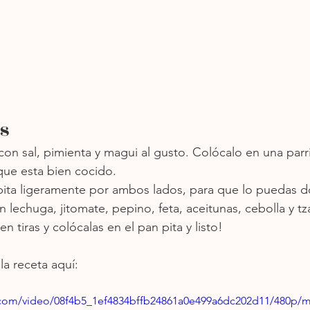
s
con sal, pimienta y magui al gusto. Colócalo en una parri
 que esta bien cocido.
 pita ligeramente por ambos lados, para que lo puedas d
 lechuga, jitomate, pepino, feta, aceitunas, cebolla y tza
n tiras y colócalas en el pan pita y listo!
la receta aquí:
ic.com/video/08f4b5_1ef4834bffb24861a0e499a6dc202d11/480p/m