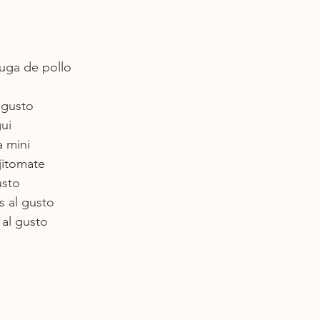
uga de pollo
l gusto
ui
a mini
jitomate
usto
s al gusto
al gusto