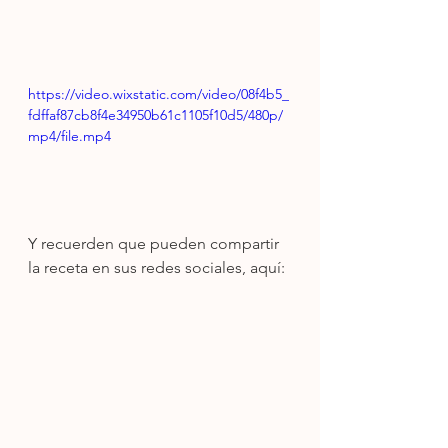
https://video.wixstatic.com/video/08f4b5_
fdffaf87cb8f4e34950b61c1105f10d5/480p/
mp4/file.mp4
Y recuerden que pueden compartir 
la receta en sus redes sociales, aquí: