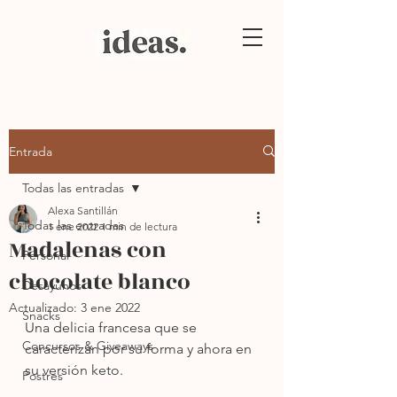
Entrada
Todas las entradas
Alexa Santillán
Todas las entradas
1 ene 2022
1 min de lectura
Madalenas con
Personal
chocolate blanco
Desayunos
Actualizado:
3 ene 2022
Snacks
Una delicia francesa que se 
Concursos & Giveaways
caracterizan por su forma y ahora en 
su versión keto.
Postres