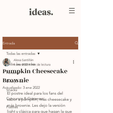
Entrada
Todas las entradas
Alexa Santillán
Todas las entradas
1 ene 2022
1 min de lectura
Pumpkin Cheesecake
Personal
Brownie
Desayunos
Actualizado:
3 ene 2022
Snacks
El postre ideal para los fans del 
Concursos & Giveaways
sabor a pumpkin, más cheesecake y 
más brownie. Les dejo la versión 
Postres
light y clásica para que hagan la que 