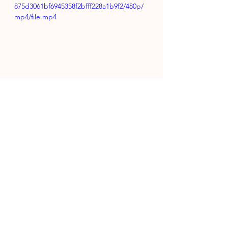
875d3061bf6945358f2bfff228a1b9f2/480p/
mp4/file.mp4
Postres
Ver todo
Entradas recientes