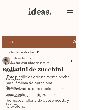
Entrada
Todas las entradas
Alexa Santillán
Todas las entradas
3 ene 2022
2 min de lectura
Rollatini de zucchini
Personal
Este platillo es originalmente hecho 
Desayunos
con láminas de berenjena 
Snacks
empanizadas, pero decidí hacer 
esta versión usando zucchini 
Concursos & Giveaways
horneada rellena de queso ricotta y 
Postres
provolone!