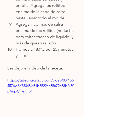
enrolla. Agrega los rollitos 
encima de la capa de salsa 
hasta llenar todo el molde.
Agrega 1 cd más de salsa 
encima de los rollitos (no lucha 
para evitar exceso de líquido) y 
más de queso rallado.
Hornea a 180ºC por 25 minutos 
y listo!
Les dejo el vídeo de la receta:
https://video.wixstatic.com/video/08f4b5_
457bd6e733484f31b5522ac35679a88b/480
p/mp4/file.mp4