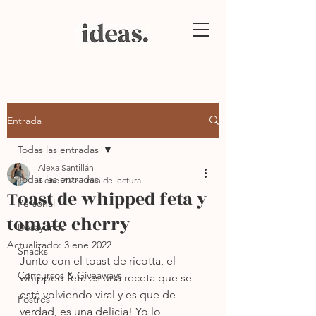
Entrada
Todas las entradas
Alexa Santillán
Todas las entradas
1 ene 2022
1 min de lectura
Toast de whipped feta y
Personal
tomate cherry
Desayunos
Actualizado:
3 ene 2022
Snacks
Junto con el toast de ricotta, el 
Concursos & Giveaways
whipped feta es una receta que se 
está volviendo viral y es que de 
Postres
verdad, es una delicia! Yo lo 