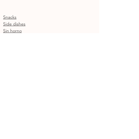
Snacks
Side dishes
Sin horno
Ver todo
Entradas recientes