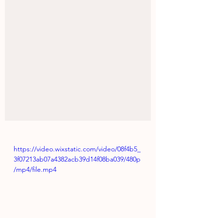
https://video.wixstatic.com/video/08f4b5_
3f07213ab07a4382acb39d14f08ba039/480p
/mp4/file.mp4