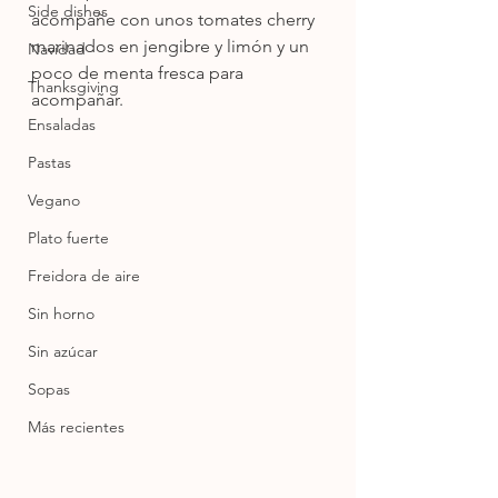
Side dishes
acompañe con unos tomates cherry 
marinados en jengibre y limón y un 
Navidad
poco de menta fresca para 
Thanksgiving
acompañar.
Ensaladas
Pastas
Vegano
Plato fuerte
Freidora de aire
Sin horno
Sin azúcar
Sopas
Más recientes