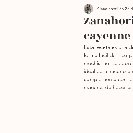
Alexa Santillán
27 d
Side dishes
Navidad
Zanahori
cayenne
Freidora de aire
Sin h
Esta receta es una de
forma fácil de inco
muchísimo. Las porci
ideal para hacerlo en
complementa con lo p
maneras de hacer est