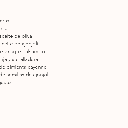
eras
miel
ceite de oliva
ceite de ajonjolí
de vinagre balsámico
nja y su ralladura
 de pimienta cayenne
de semillas de ajonjolí
gusto