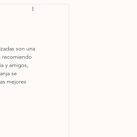
Plato fuerte
tizadas son una 
lo recomiendo 
ia y amigos, 
anja se 
as mejores 