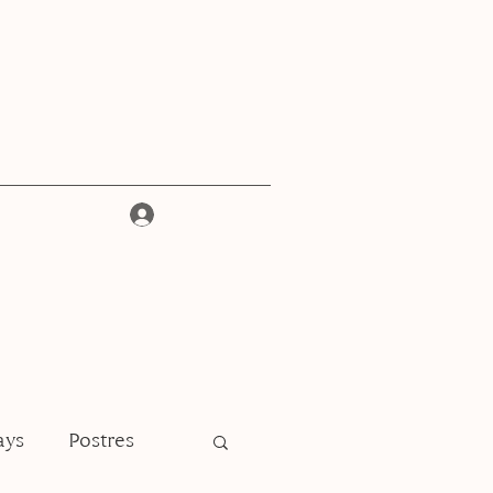
Iniciar sesión
ays
Postres