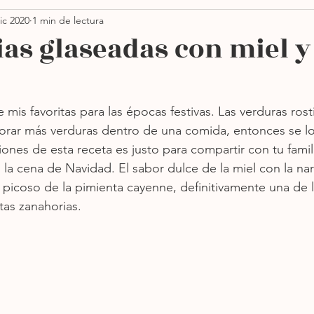
ic 2020
1 min de lectura
Thanksgiving
Ensaladas
Pastas
Vegano
as glaseadas con miel y
orno
Sin azúcar
Sopas
Más recientes
 mis favoritas para las épocas festivas. Las verduras ros
rporar más verduras dentro de una comida, entonces se 
ones de esta receta es justo para compartir con tu famil
 la cena de Navidad. El sabor dulce de la miel con la nar
icoso de la pimienta cayenne, definitivamente una de l
as zanahorias.