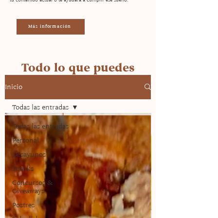
Más información
Todo lo que puedes
encontrar en la página
Inicio
Todas las entradas
Todas las entradas
Personal
Desayunos
Snacks
Concursos &
Giveaways
Postres