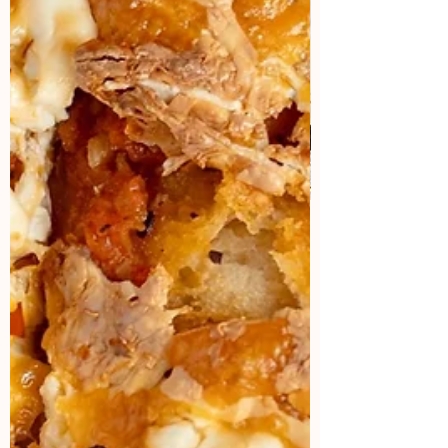
Aprende a hacer contenido
viral
¿Cual es la sensación del momento?
¡Los vídeos! Aquí vas a aprender como
lograr que tus vídeos tengo miles de
views.
Aparta tu lugar