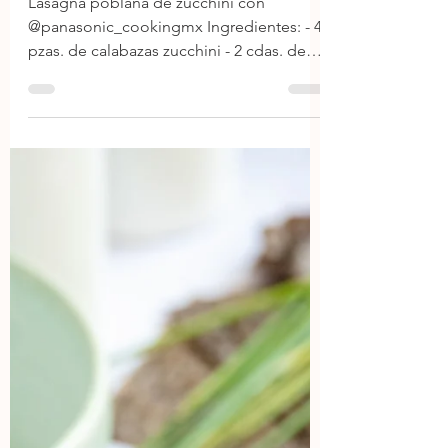
Lasaña poblana hecha
de calabaza zucchini
Lasagna poblana de zucchini con
@panasonic_cookingmx Ingredientes: - 4
pzas. de calabazas zucchini - 2 cdas. de
aceite de oliva - 3 tzas....