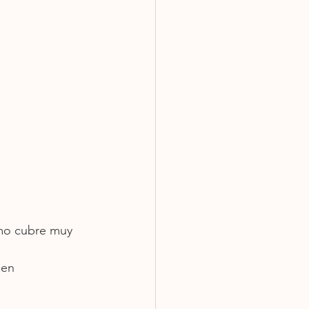
imo cubre muy 
 en 