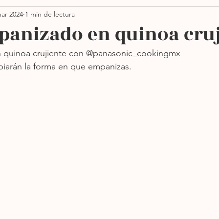
ar 2024
1 min de lectura
Thanksgiving
Ensaladas
Pastas
Vegano
panizado en quinoa cru
 quinoa crujiente con @panasonic_cookingmx 
orno
Sin azúcar
Sopas
Más recientes
biarán la forma en que empanizas. 