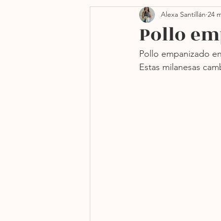
Alexa Santillán
24 m
Side dishes
Navidad
Pollo em
Pollo empanizado en
Freidora de aire
Sin h
Estas milanesas cam