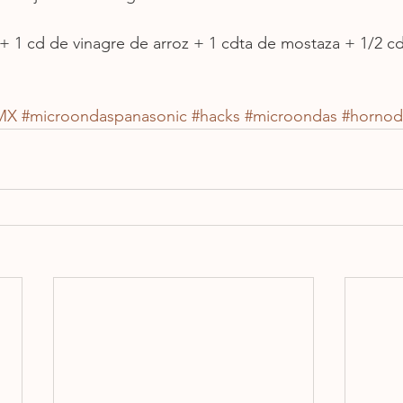
a + 1 cd de vinagre de arroz + 1 cdta de mostaza + 1/2 cd
MX
#microondaspanasonic
#hacks
#microondas
#hornod