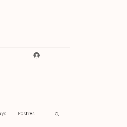
Iniciar sesión
ays
Postres