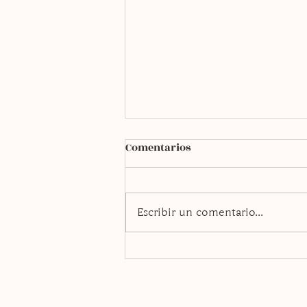
Comentarios
Escribir un comentario...
Dumplings de papel arroz
rellenos de salmón