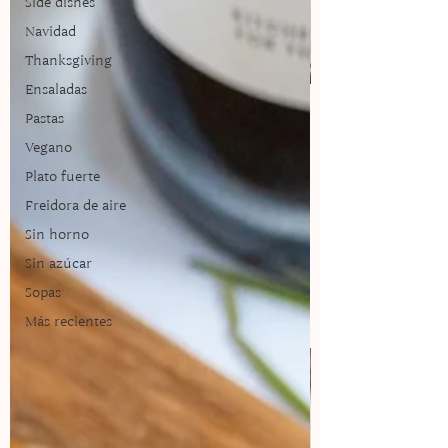
Side dishes
Navidad
Thanksgiving
Ensaladas
Pastas
Recetarios
Vegano
Plato fuerte
¡La versión saludable de las recetas!
Freidora de aire
Disfruta de los recetarios de
temporada.
Sin horno
Sin azúcar
¡Lo necesito!
Sopas
Más recientes