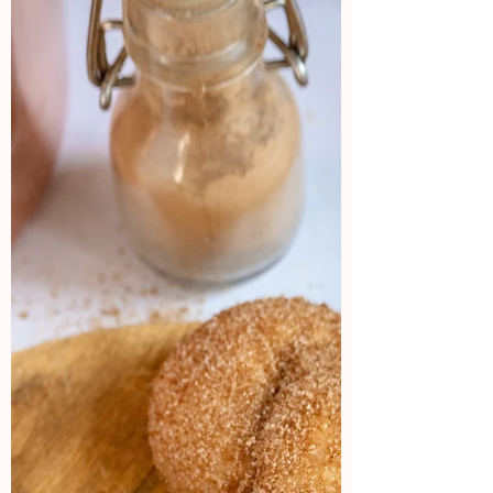
Sushi cups de camarón
spicy
Sushi cups de camarón spicy con
@panasonic_cookingmx Estos Sushi
Bites, muy fáciles de preparar, son la
solución perfecta para tus...