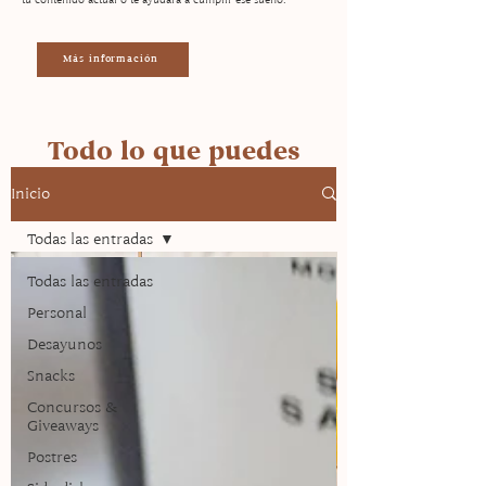
Más información
Todo lo que puedes
encontrar en la página
Inicio
Todas las entradas
Todas las entradas
Personal
Desayunos
Snacks
Concursos &
Giveaways
Postres