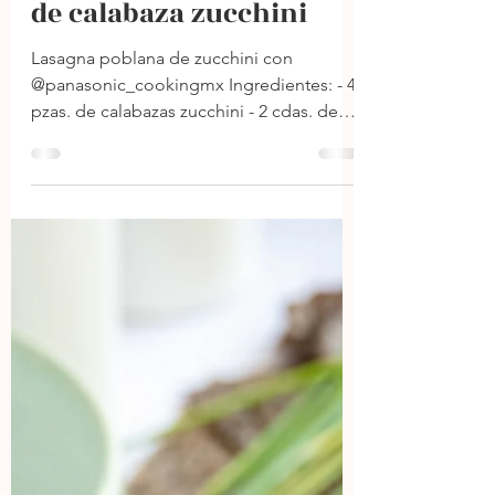
24 mar 2024
1 min de lectura
Lasaña poblana hecha
de calabaza zucchini
Lasagna poblana de zucchini con
@panasonic_cookingmx Ingredientes: - 4
pzas. de calabazas zucchini - 2 cdas. de
aceite de oliva - 3 tzas....