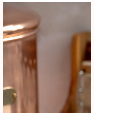
24 mar 2024
1 min de lectura
Pollo empanizado en
quinoa crujiente
Pollo empanizado en quinoa crujiente
con @panasonic_cookingmx Estas
milanesas cambiarán la forma en que
empanizas. Ingredientes: - 1/3...