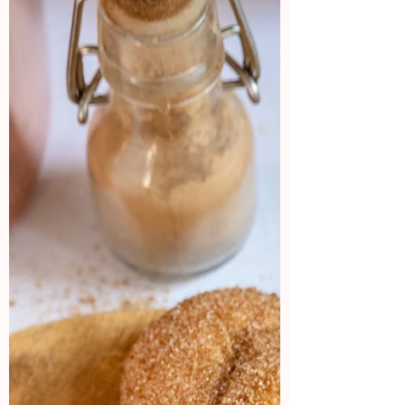
de calabaza zucchini
Lasagna poblana de zucchini con
@panasonic_cookingmx Ingredientes: - 4
pzas. de calabazas zucchini - 2 cdas. de
aceite de oliva - 3 tzas....