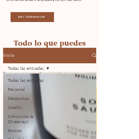
Más información
Todo lo que puedes
encontrar en la página
Inicio
Todas las entradas
Todas las entradas
Personal
Desayunos
Snacks
Concursos &
Giveaways
Postres