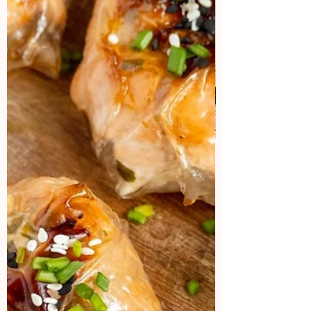
Aprende a hacer contenido
viral
¿Cual es la sensación del momento?
¡Los vídeos! Aquí vas a aprender como
lograr que tus vídeos tengo miles de
views.
Aparta tu lugar