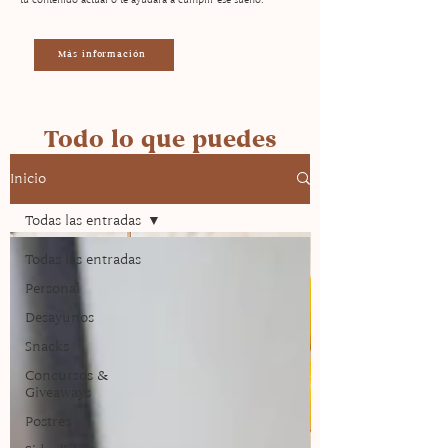
Más información
Todo lo que puedes
encontrar en la página
Inicio
Todas las entradas
Todas las entradas
Personal
Desayunos
Snacks
Concursos &
Giveaways
Postres