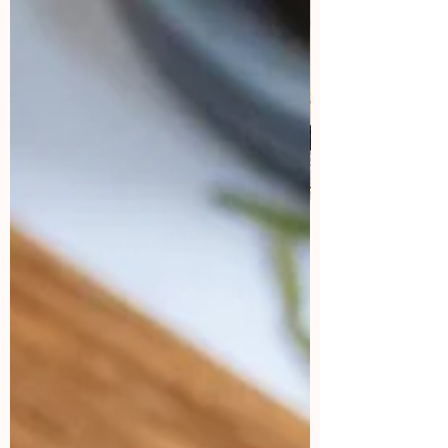
Aprende a hacer contenido
viral
¿Cual es la sensación del momento?
¡Los vídeos! Aquí vas a aprender como
lograr que tus vídeos tengo miles de
views.
Aparta tu lugar