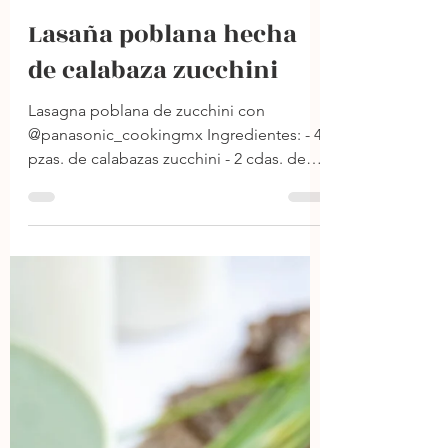
24 mar 2024
1 min de lectura
Lasaña poblana hecha
de calabaza zucchini
Lasagna poblana de zucchini con
@panasonic_cookingmx Ingredientes: - 4
pzas. de calabazas zucchini - 2 cdas. de
aceite de oliva - 3 tzas....