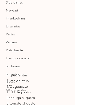
Side dishes
Navidad
Thanksgiving
Ensaladas
Pastas
Vegano
Plato fuerte
Freidora de aire
Sin horno
Sin azúcar
Ingredientes
1 lata de atún
Sopas
1/2 aguacate
Más recientes
1 CD de pesto 
Lechuga al gusto 
Jitomate al gusto