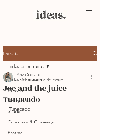
Entrada
Todas las entradas
Alexa Santillán
Todas las entradas
19 feb 2024
1 min de lectura
Joe and the juice
Personal
Tunacado
Desayunos
Tunacado
Snacks
Concursos & Giveaways
Postres