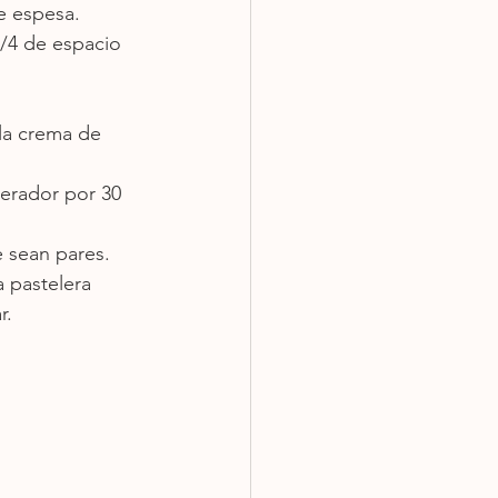
e espesa.
/4 de espacio 
 la crema de 
gerador por 30 
e sean pares.
 pastelera 
r.