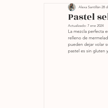
Alexa Santillán
28 d
Side dishes
Navidad
Pastel s
Actualizado:
7 ene 2024
Freidora de aire
Sin h
La mezcla perfecta e
relleno de mermelad
pueden dejar volar s
pastel es sin gluten 