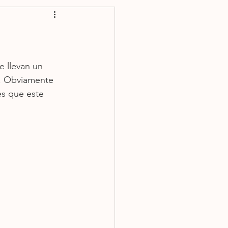
Plato fuerte
e llevan un 
a. Obviamente 
es que este 