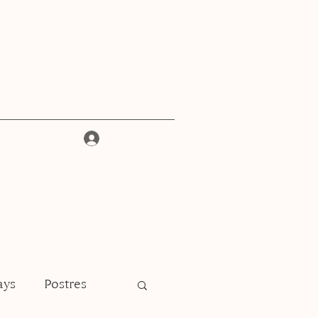
Iniciar sesión
ays
Postres