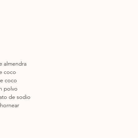
de almendra
de coco
de coco
n polvo
ato de sodio
 hornear