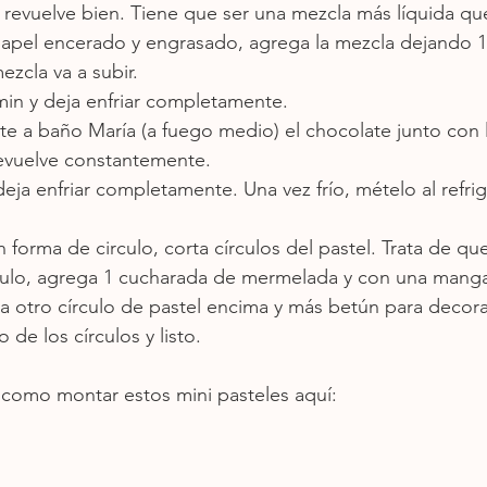
y revuelve bien. Tiene que ser una mezcla más líquida qu
apel encerado y engrasado, agrega la mezcla dejando 1
ezcla va a subir.
in y deja enfriar completamente.
rite a baño María (a fuego medio) el chocolate junto con
Revuelve constantemente.
deja enfriar completamente. Una vez frío, mételo al refri
 forma de circulo, corta círculos del pastel. Trata de qu
culo, agrega 1 cucharada de mermelada y con una manga
 otro círculo de pastel encima y más betún para decora
 de los círculos y listo.
 como montar estos mini pasteles aquí: