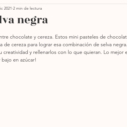
ic 2021
2 min de lectura
Thanksgiving
Ensaladas
Pastas
Vegano
elva negra
orno
Sin azúcar
Sopas
Más recientes
ntre chocolate y cereza. Estos mini pasteles de chocolat
a de cereza para lograr esa combinación de selva negr
u creatividad y rellenarlos con lo que quieran. Lo mejor 
y bajo en azúcar!