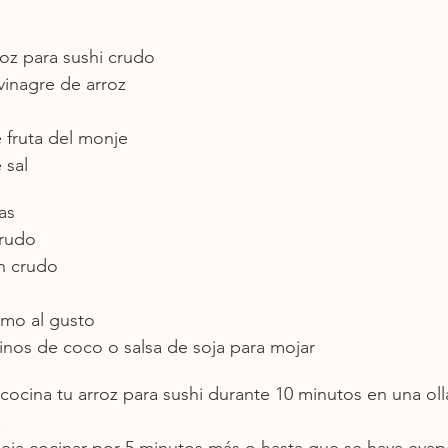
roz para sushi crudo
vinagre de arroz
 fruta del monje
 sal
as
crudo
n crudo
amo al gusto
inos de coco o salsa de soja para mojar
cocina tu arroz para sushi durante 10 minutos en una ol
.
deja cocinar por 5 minutos más o hasta que se haya evap