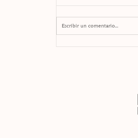
Escribir un comentario...
Dumplings de papel arroz
rellenos de salmón