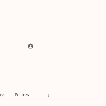
Iniciar sesión
ays
Postres