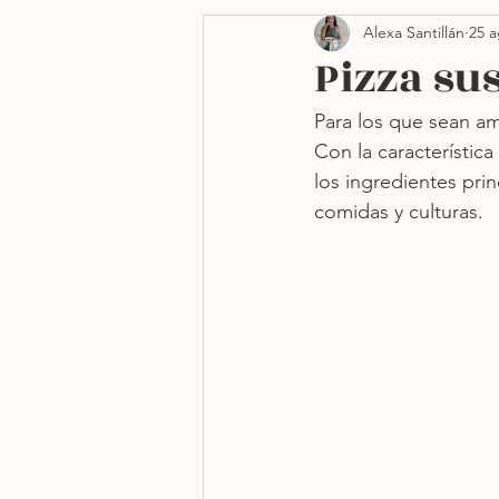
Alexa Santillán
25 a
Side dishes
Navidad
Pizza su
Para los que sean ama
Freidora de aire
Sin h
Con la característica
los ingredientes prin
comidas y culturas. 