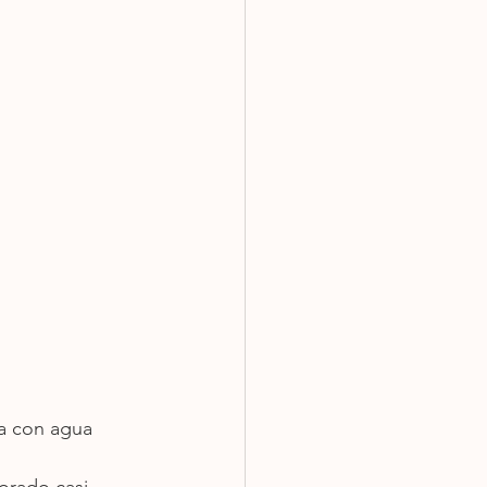
la con agua 
orado casi 