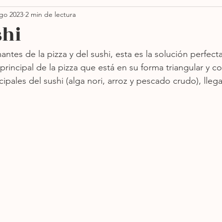
go 2023
2 min de lectura
Thanksgiving
Ensaladas
Pastas
Vegano
shi
ntes de la pizza y del sushi, esta es la solución perfecta:
orno
Sin azúcar
Sopas
Más recientes
 principal de la pizza que está en su forma triangular y 
cipales del sushi (alga nori, arroz y pescado crudo), lleg