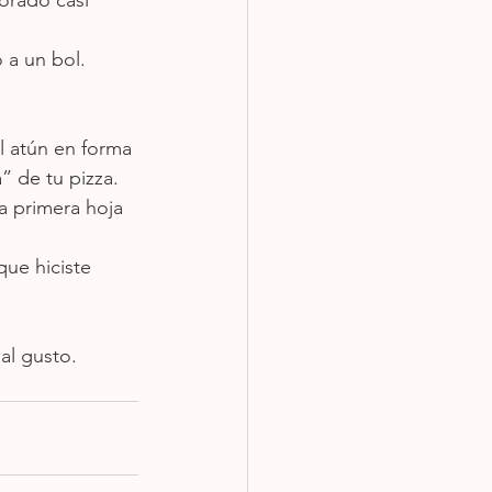
 a un bol.
l atún en forma 
a” de tu pizza.
a primera hoja 
que hiciste 
al gusto.