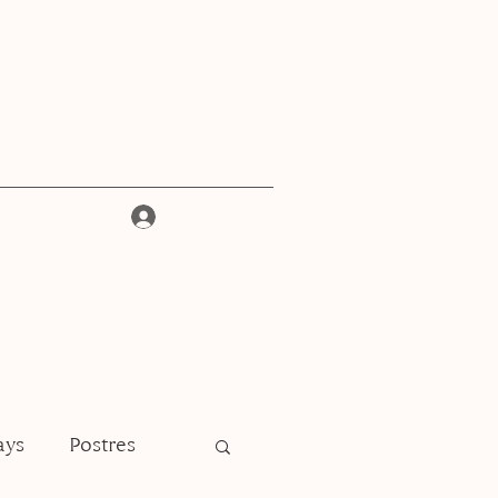
Iniciar sesión
ays
Postres