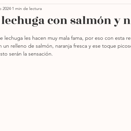
b 2024
1 min de lectura
Thanksgiving
Ensaladas
Pastas
Vegano
 lechuga con salmón y 
orno
Sin azúcar
Sopas
Más recientes
e lechuga les hacen muy mala fama, por eso con esta rec
n un relleno de salmón, naranja fresca y ese toque picoso
sto serán la sensación.