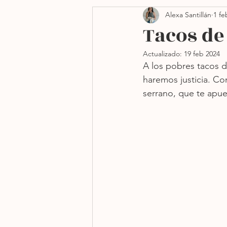
Alexa Santillán
1 fe
Side dishes
Navidad
Tacos de
Actualizado:
19 feb 2024
Freidora de aire
Sin h
A los pobres tacos d
haremos justicia. Co
serrano, que te apue